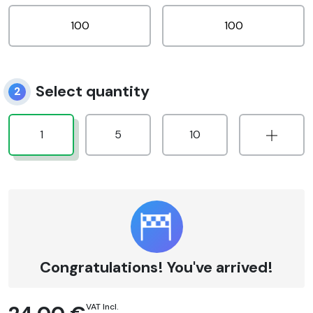
Select quantity
2
1
5
10
Congratulations! You've arrived!
VAT Incl.