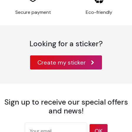
Procédé de
Calandré
Secure payment
Eco-friendly
fabrication
Matière
PVC
Durée de vie
8 ans
Resistance
Intérieur et Extérieur
Looking for a sticker?
Epaisseur
80 µm
Surface
Create my sticker
Plane
d'application
Verre, métal, bois
vernis, peinture,
Substrats
certains plastiques
d'application
rigides, aluminium,
Sign up to receive our special offers
métal, acrylique,
and news!
Température
10°C à 30°C
d'application
OK