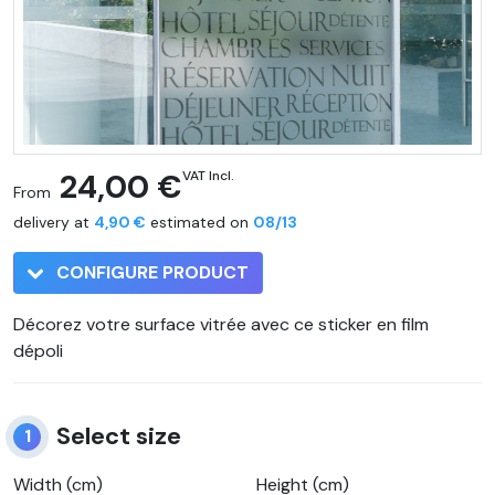
24,00 €
VAT Incl.
From
delivery at
4,90 €
estimated on
08/13
CONFIGURE PRODUCT
Décorez votre surface vitrée avec ce sticker en film
dépoli
Select size
1
Width (cm)
Height (cm)