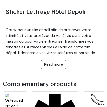
Sticker Lettrage Hôtel Depoli
Optez pour un film dépoli afin de préserver votre
intimité et vous protéger du vis-à-vis dans votre
maison ou pour votre entreprise. Transformez vos
fenêtres et surfaces vitrées à l’aide de notre film
dépoli. Il donnera à vos vitres, fenêtres et parois de
douche un effet sablé et plus opaque. Il abrite des
regards indiscrets en laissant passer une lumière
Read more
douce. Idéal pour préserver votre intimité sans
assombrir la pièce et vous protéger des regards
extérieurs.
Complementary products
L'avantage du film dépoli :
Couper un vis-à-vis trop important de près et de
loin