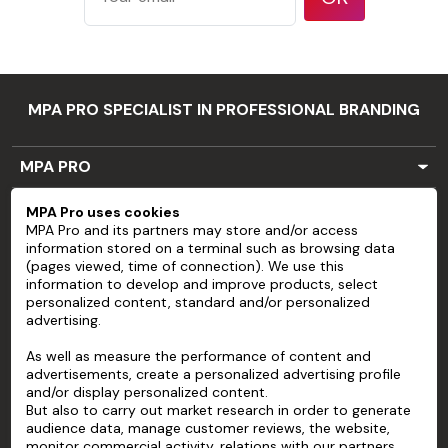
Résistance
en
-40°C à +90°C
température
Surface ondulées
MPA PRO SPECIALIST IN PROFESSIONAL BRANDING
ou très irrégulières,
ou comportant des
MPA PRO
éléments tels que
gros rivets ou tête
SERVICES
MPA Pro uses cookies
MPA Pro and its partners may store and/or access
de boulons
ACCOUNT
information stored on a terminal such as browsing data
Substrats qui n'ont
(pages viewed, time of connection). We use this
information to develop and improve products, select
HELP
pas une surface
Limites
personalized content, standard and/or personalized
propre et lisse, ou
advertising.
d'utilisation
ABOUT
une faible cohésion
As well as measure the performance of content and
entre peinture et
advertisements, create a personalized advertising profile
and/or display personalized content.
support
But also to carry out market research in order to generate
Acier inoxydable
audience data, manage customer reviews, the website,
monitor commercial activity, relations with our partners